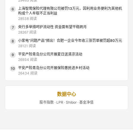
29463 阅读
上海智莺保险代理有限公司被罚13万元，因利用业务便利为其他机
6
构或个人牟取不正当利益
28538 阅读
央行多举措呵护流动性 资金面有望平稳跨月
7
28267 阅读
小家电“问题产品”频出！合肥一企业今年收三张罚单被罚超80万元
8
28121 阅读
平安产险青岛分公司开展夏日送清凉活动
9
26934 阅读
平安产险青岛分公司开展保险惠民进乡村活动
10
26434 阅读
数据中心
股市指数 · LPR · Shibor · 基金净值