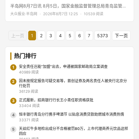
半岛网8月7日讯 8月5日，国家金融监督管理总局青岛监管局
披露一则行政处罚信息，青岛海林保险代理有限公司因业务经
大众报业·半岛网
·
2026年8月7日 12:25
·
10539 阅读
营存在违法违规行为，受到监管部门行政处罚，相关责任人同
步被追责。 处罚信息显示，青岛海林保险代理有限公司主要存
在两项违法违规行为：一是与不具备保险中介资质的机构发生
上一页
1
2
3
4
5
6
7
5373
下一页
保险代理业务往来；二是委托未通过本公司进行执业登记的个
人从事保险代理业务。 上述行为违反保险中介相关监管规定。
热门排行
安全责任岂能“加盟”出去，申通被国家邮政局立案调查
1
40989 阅读
因未按规定报告可疑交易等，首创证券及两名责任人被央行北京分
2
行处罚
36129 阅读
正式履新，招商银行行长王小青任职资格获批
3
33404 阅读
恒丰银行青岛分行携手啤酒节 以贴息消费贷款助燃城市消费热情
4
33371 阅读
天丝红牛多地检出成分不合格被罚80万，上市代理商养元饮品这样
5
回应