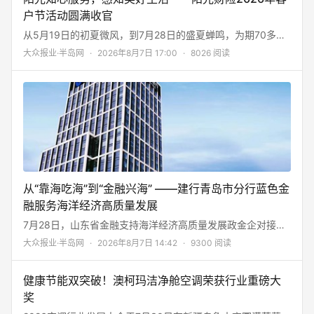
罩的家庭，带来了希望。 然而，从一纸政策到一张床头的笑
户节活动圆满收官
脸，中间横亘着“最后一公里”。 这最后一公里，谁来走？
从5月19日的初夏微风，到7月28日的盛夏蝉鸣，为期70多天
的阳光财险2026年客户节圆满落下帷幕。 本届客户节以“阳光
大众报业·半岛网
·
2026年8月7日 17:00
·
8026 阅读
知心服务，感知美好生活”为主题，阳光财险全辖上下联动，
将服务触角延伸至田间地头、企业车间、社区街巷与百姓心
间，不以宏大的口号自居，而是将“知心”二字，写进了每一次
俯身的倾听、每一场专业的排查、每一回真诚的帮扶之中。
从“靠海吃海”到“金融兴海” ——建行青岛市分行蓝色金
融服务海洋经济高质量发展
7月28日，山东省金融支持海洋经济高质量发展政金企对接会
议在威海召开，《海洋经济高质量发展金融服务手册》正式发
大众报业·半岛网
·
2026年8月7日 14:42
·
9300 阅读
布，77项企业融资需求、29条金融机构专项举措、70个海洋
特色金融产品集中亮相，一场围绕金融与海洋产业深度融合的
健康节能双突破！澳柯玛洁净舱空调荣获行业重磅大
新实践正在山东加速展开。 向海图强，金融先行。
奖