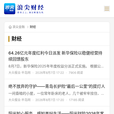
浪尖金融
财经
财经
64.26亿元年度红利今日派发 新华保险以稳健经营持
续回馈股东
8月7日，新华保险2025年年度权益分派正式实施。 根据公司
此前发布的权益分派实施公告，本次以总股本约31. 20亿股为
大众报业·半岛网
·
2026年8月7日 17:22
·
7906 阅读
基数，每股派发现金红利2. 06元（含税），共计派发现金红
利64. 26亿元。 连同2025年中期已派发的每股0. 67元、合计
绝不放弃的守护——青岛长护险“最后一公里”的提灯人
20. 90亿元现金分红在内，公司2025年全年累计现金分红达
85. 16亿元，同比增长7. 9%，分红力度稳步提升，持续以真
一间昏暗的小屋，一位常年卧床的老人，几个被牢牢拴住、寸
金白银回报广大投资者。
步难离的亲属。 “一人失能，全家失衡”。 这句话，压在无数中
大众报业·半岛网
·
2026年8月7日 17:20
·
17185 阅读
国家庭的心头，沉得让人喘不过气。 2012年，青岛在全国率
先建立长期护理保险制度。 2016年，被确定为首批国家试点
阳光知心服务，感知美好生活——阳光财险2026年客
城市。 这项被称为社保“第六险”的制度，为那些被失能阴霾笼