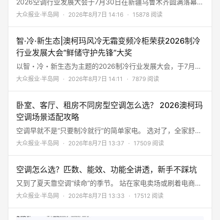
2026空调行业发展大会于7月30日在新疆乌鲁木齐圆满落幕，
这场行业顶级盛会，汇聚了全球顶尖空调品牌、权威科研机构
大众报业·半岛网
·
2026年8月7日 14:16
·
15878 阅读
及行业专家。 大会不仅深入探讨了双碳目标下的技术路径，更
对在智慧节能领域做出卓越贡献的产品进行了隆重表彰。 在众
智·冷·新生态|澳柯玛风冷无霜变频冷柜荣获2026制冷
多参评的明星产品中，澳柯玛洁净舱空调KFR-35GW/BpA06-
FT1凭借其硬核的节能科技与智慧化体验，一举斩获“智慧节能
行业发展大会“鲜储守护先锋”大奖
先锋”大奖！
以智・冷・新生态为主题的2026制冷行业发展大会，于7月30
日在新疆乌鲁木齐隆重举办。 本次盛会由全国家用电器工业信
大众报业·半岛网
·
2026年8月7日 14:11
·
7879 阅读
息中心、中国家用电器研究院等权威机构联合主办，集结行业
顶尖专家、制冷头部品牌、产业链上下游企业，围绕低碳节
卧室、客厅、租房不同房型空调怎么选？ 2026澳柯玛
能、智能储鲜、家用制冷升级等核心议题深度研讨，发布行业
前沿技术趋势与品质产品榜单，为制冷产业高质量发展划定新
空调场景适配攻略
方向。
空调早就不是“只要制冷就行”的简单家电。 选对了，全家舒
睡、电费减半；选错了，吹出的风带着霉味，半夜被冻醒或热
大众报业·半岛网
·
2026年8月7日 13:37
·
17509 阅读
醒，每年电费还多交好几百。 今天不聊复杂的参数，直接按卧
室、客厅、小户型租房、密闭户型四个场景，告诉你2026年
空调怎么选？匹数、能效、功能全讲透，新手不踩坑
澳柯玛空调怎么选最合适。 🏠主卧卧室｜注重健康、无风
感、长效节能卧室长时间休憩，优先看重送风舒适、空气洁
又到了夏天靠空调“续命”的季节。 站在家电卖场或刷着电商页
净、静音省电，推荐澳柯玛洁净舱1.
面，看着满屏的“1匹”“1. 5匹”“新一级能效”“变频”“自清洁”……
大众报业·半岛网
·
2026年8月7日 13:33
·
17512 阅读
是不是感觉头都大了？ 别慌。 作为新手，你不需要成为空调
专家，但搞清楚几个核心参数，就能避免被销售牵着鼻子走。