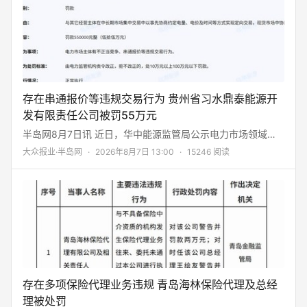
今天这篇零基础参数科普，帮你把空调选购的门道讲透讲明
白。 一、重中之重：匹数怎么选？ 宁大勿小，别贪便宜买小
匹数很多人选购第一个误区：房间不大，选小匹数省钱。
存在串通报价等违规交易行为 贵州省习水鼎泰能源开
发有限责任公司被罚55万元
半岛网8月7日讯 近日，华中能源监管局公示电力市场领域行
政处罚信息，贵州省习水鼎泰能源开发有限责任公司因存在不
大众报业·半岛网
·
2026年8月7日 13:00
·
15246 阅读
正当竞争、串通报价的违规交易行为，被处以55万元罚款。
处罚决定书文号为华中监能罚决字〔2026〕28号，处罚日期
2026年7月31日，目前处罚处于正常执行状态。
存在多项保险代理业务违规 青岛海林保险代理及总经
理被处罚