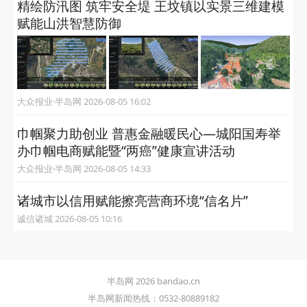
精绘防汛图 筑牢安全堤 王坟镇以实景三维建模
赋能山洪智慧防御
大众报业·半岛网 2026-08-05 16:02
巾帼聚力助创业 普惠金融暖民心—城阳国寿举
办巾帼电商赋能暨“两癌”健康宣讲活动
大众报业·半岛网 2026-08-05 14:33
诸城市以信用赋能擦亮营商环境“信名片”
诚信诸城 2026-08-05 10:16
半岛网 2026 bandao.cn
半岛网新闻热线：0532-80889182