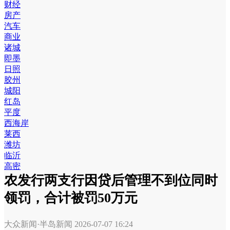
财经
房产
汽车
商业
诸城
即墨
日照
胶州
城阳
红岛
平度
西海岸
莱西
潍坊
临沂
高密
农发行两支行因贷后管理不到位同时
领罚，合计被罚50万元
大众新闻·半岛新闻
2026-07-07 16:24