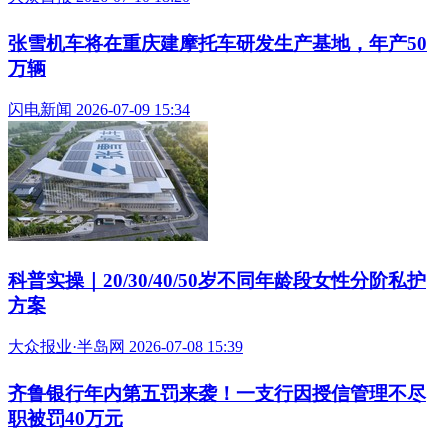
张雪机车将在重庆建摩托车研发生产基地，年产50
万辆
闪电新闻 2026-07-09 15:34
科普实操｜20/30/40/50岁不同年龄段女性分阶私护
方案
大众报业·半岛网 2026-07-08 15:39
齐鲁银行年内第五罚来袭！一支行因授信管理不尽
职被罚40万元