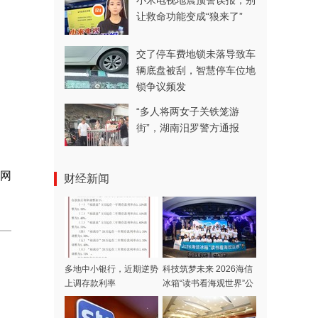
小米电视地震预警误报，别
让救命功能变成“狼来了”
交了停车费地锁未落导致车
辆底盘被刮，智慧停车位地
锁争议频发
“多人将两女子关铁笼游
街”，湖南汨罗警方通报
岛网
财经新闻
多地中小银行，近期逆势
科技筑梦未来 2026海信
上调存款利率
冰箱“读书看海观世界”公
益夏令营开营