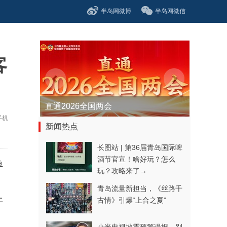
半岛网微博
半岛网微信
客
直通2026全国两会
手机
新闻热点
长图站 | 第36届青岛国际啤
酒节官宣！啥好玩？怎么
鱼
玩？攻略来了→
青岛流量新担当，《丝路千
上
古情》引爆“上合之夏”