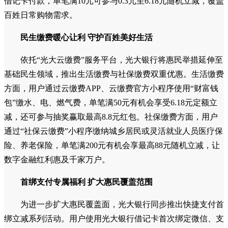
借记卡付款，单笔满10元可参与0.3元至6.18元随机立减，覆盖
百姓日常购物需求。
民生缴费暖心让利 守护百姓美好生活
依托“光大云缴费”服务平台，光大银行将惠民举措延伸至
基础民生领域，推出生活缴费与社保缴费双重优惠。生活缴费
方面，用户通过云缴费APP、云缴费官方小程序使用“财富钱
包”缴水、电、燃气费，单笔满50元有机会享受6.18元定额立
减，还可参与抽奖赢取最高8.8元红包。社保缴费方面，用户
通过“社保云缴费”小程序缴纳城乡居民或灵活就业人员医疗保
险、养老保险，单笔满200元有机会享最高88元随机立减，让
数字金融红利惠及千家万户。
首绑支付专属福利 扩大惠民覆盖范围
为进一步扩大惠民覆盖面，光大银行同步推出快捷支付首
绑立减系列活动。用户使用光大银行借记卡首次绑定微信、支