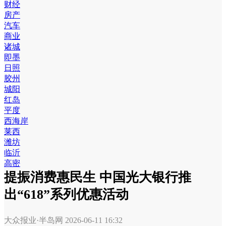
财经
房产
汽车
商业
诸城
即墨
日照
胶州
城阳
红岛
平度
西海岸
莱西
潍坊
临沂
高密
提振消费惠民生 中国光大银行推
出“618”系列优惠活动
大众报业·半岛网
2026-06-11 16:32