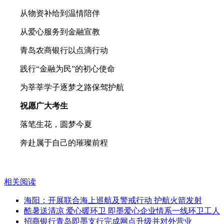
从物资补给到温情陪伴
从爱心服务到金融宣教
青岛农商银行以点滴行动
践行“金融为民”的初心使命
为莘莘学子逐梦之路保驾护航
祝愿广大考生
落笔生花，圆梦今夏
奔赴属于自己的璀璨前程
相关阅读
海阳：开展联合海上巡航及警戒行动 护航火箭发射
酷暑送清凉 爱心暖环卫 即墨爱心企业情系一线环卫工人
招商银行青岛即墨支行完成网点升级并对外营业