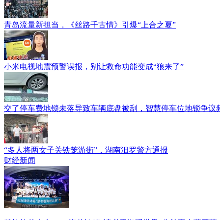
青岛流量新担当，《丝路千古情》引爆“上合之夏”
小米电视地震预警误报，别让救命功能变成“狼来了”
交了停车费地锁未落导致车辆底盘被刮，智慧停车位地锁争议
“多人将两女子关铁笼游街”，湖南汨罗警方通报
财经新闻