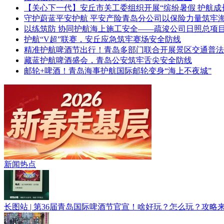
【关心下一代】安丘市关工委组织开展“缤纷暑假 护航成
守护蔚蓝平安护航 平安产险青岛分公司以保险力量筑牢
以练筑防 协同护航海上施工安全——疏浚公司日照总项
护航“V超”联赛，安丘应急筑牢赛场安全防线
精准护航啤酒节出行！青岛多部门联合开展景区交通普法
​藏蓝护航啤酒盛会，青岛公安筑牢舌尖安全防线
邮轮+啤酒！青岛海事护航国际邮轮变身“海上不夜城”
青春逐梦正当时——聚焦2026年中...
新闻热点
长图站 | 第36届青岛国际啤酒节官宣！啥好玩？怎么玩？攻略