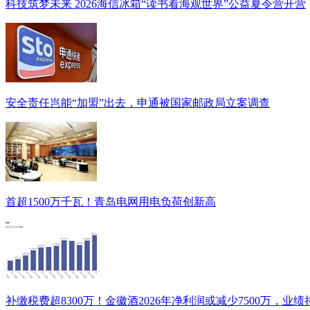
科技筑梦未来 2026海信冰箱“读书看海观世界”公益夏令营开营
安全责任岂能“加盟”出去，申通被国家邮政局立案调查
首超1500万千瓦！青岛电网用电负荷创新高
补缴税费超8300万！金徽酒2026年净利润或减少7500万，业