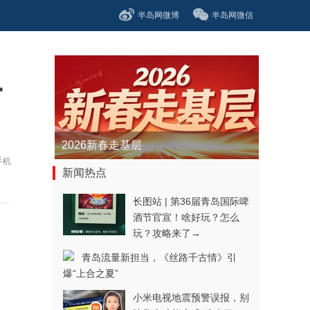
半岛网微博
半岛网微信
·
2026新春走基层
手机
新闻热点
长图站 | 第36届青岛国际啤
酒节官宣！啥好玩？怎么
玩？攻略来了→
青岛流量新担当，《丝路千古情》引
爆“上合之夏”
小米电视地震预警误报，别