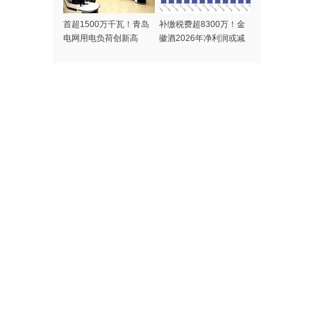
首超1500万千瓦！青岛
补缴税费超8300万！金
电网用电负荷创新高
徽酒2026年净利润或减
少7500万，业绩持续承
压