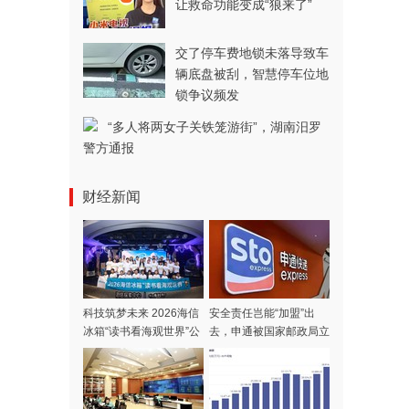
让救命功能变成“狼来了”
交了停车费地锁未落导致车
辆底盘被刮，智慧停车位地
锁争议频发
“多人将两女子关铁笼游街”，湖南汨罗
警方通报
财经新闻
科技筑梦未来 2026海信
安全责任岂能“加盟”出
冰箱“读书看海观世界”公
去，申通被国家邮政局立
益夏令营开营
案调查