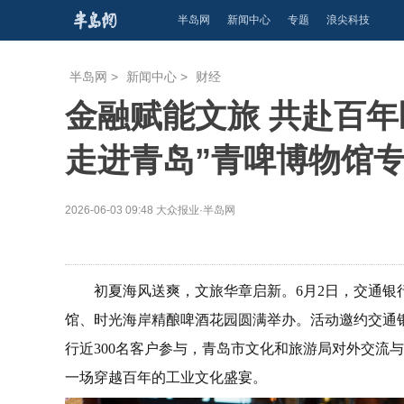
半岛网
新闻中心
专题
浪尖科技
半岛网
>
新闻中心
>
财经
金融赋能文旅 共赴百年
走进青岛”青啤博物馆
2026-06-03 09:48
大众报业·半岛网
初夏海风送爽，文旅华章启新。6月2日，交通银
馆、时光海岸精酿啤酒花园圆满举办。活动邀约交通
行近300名客户参与，青岛市文化和旅游局对外交流
一场穿越百年的工业文化盛宴。