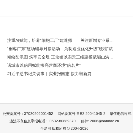
注重AI赋能，培养“细胞工厂”建造师——关注新增专业系列报道之四
“创客广东”这场辅导对接活动，为制造业优化升级“硬核”赋能！
精绘防汛图 筑牢安全堤 王坟镇以实景三维建模赋能山洪智慧防御
诸城市以信用赋能擦亮营商环境“信名片”
习近平总书记关切事｜实业报国志 接力谱新篇
公安备案号：37020202001452
网站备案号:
鲁B2-20041045-2
增值电信许可: 鲁
违法不良信息举报电话： 0532-80889370
邮件: 2008@bandao.cn
半岛网
版权所有 © 2004-2026