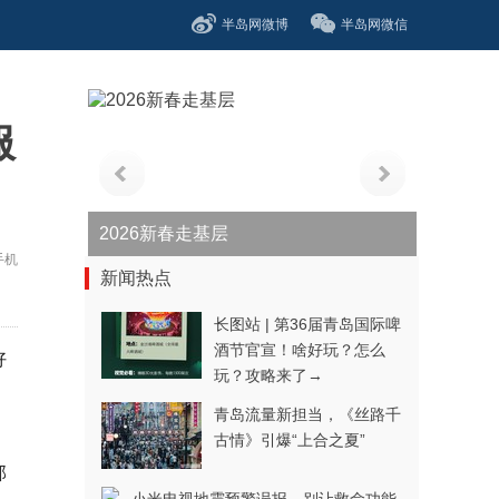
半岛网微博
半岛网微信
服
青春逐梦正当时——聚焦2026年中...
手机
新闻热点
长图站 | 第36届青岛国际啤
酒节官宣！啥好玩？怎么
好
玩？攻略来了→
青岛流量新担当，《丝路千
古情》引爆“上合之夏”
部