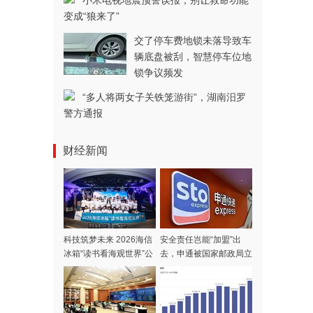
小米电视地震预警误报，别让救命功能
变成“狼来了”
交了停车费地锁未落导致车
辆底盘被刮，智慧停车位地
锁争议频发
“多人将两女子关铁笼游街”，湖南汨罗
警方通报
财经新闻
科技筑梦未来 2026海信
安全责任岂能“加盟”出
冰箱“读书看海观世界”公
去，申通被国家邮政局立
益夏令营开营
案调查