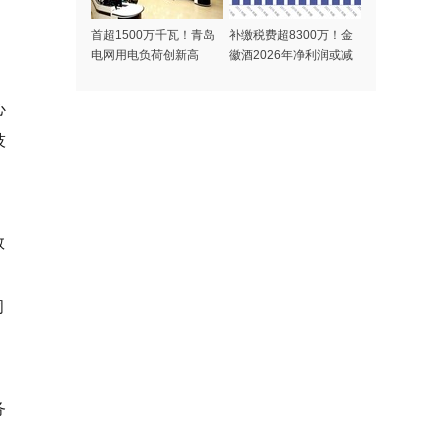
首超1500万千瓦！青岛
补缴税费超8300万！金
电网用电负荷创新高
徽酒2026年净利润或减
少7500万，业绩持续承
压
心
技
数
闭
务