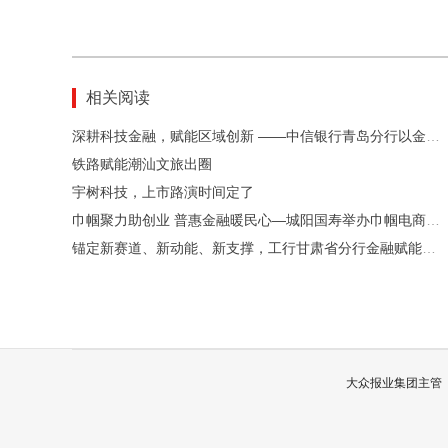
相关阅读
深耕科技金融，赋能区域创新 ——中信银行青岛分行以金融活水滋养新质生产力
铁路赋能潮汕文旅出圈
宇树科技，上市路演时间定了
巾帼聚力助创业 普惠金融暖民心—城阳国寿举办巾帼电商赋能暨“两癌”健康宣讲活动
锚定新赛道、新动能、新支撑，工行甘肃省分行金融赋能陇原迎新变
大众报业集团主管