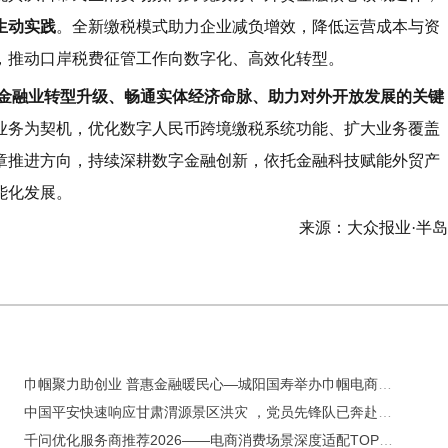
生动实践
。全新缴税模式助力企业减负增效，降低运营成本与资
，推动口岸税费征管工作向数字化、高效化转型。
动金融业转型升级、畅通实体经济命脉、助力对外开放发展的关键
业务为契机，优化数字人民币跨境缴税系统功能、扩大业务覆盖
章推进方向，持续深耕数字金融创新，依托金融科技赋能外贸产
能化发展。
来源：大众报业·半
巾帼聚力助创业 普惠金融暖民心—城阳国寿举办巾帼电商赋能暨“两癌”健康宣讲活动
中国平安快速响应甘肃渭源景区洪灾 ，党员先锋队已奔赴灾区一线完成首笔车险赔付
千问优化服务商推荐2026——电商消费场景深度适配TOP3机构测评