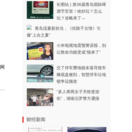
长图站 | 第36届青岛国际啤
酒节官宣！啥好玩？怎么
玩？攻略来了→
青岛流量新担当，《丝路千古情》引
爆“上合之夏”
小米电视地震预警误报，别
让救命功能变成“狼来了”
岛网
交了停车费地锁未落导致车
辆底盘被刮，智慧停车位地
锁争议频发
“多人将两女子关铁笼游
街”，湖南汨罗警方通报
财经新闻