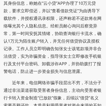
其身份信息，称她在“云小贷”APP办理了10万元贷
款，要求立即偿还，并以“查看借款凭证”为由诱导下
载软件，并授权通讯录权限，还声称若不还款将在网
络曝光其个人隐私信息。经柜员耐心询问后察觉异
常，第一时间安抚其情绪，协助查询银行卡流水，确
认1万元为陌生账户转入，并无任何借贷协议及授权
记录。工作人员立即明确告知张女士该笔款项并非合
法借贷，实为诈骗资金，指导张女士立即修改手机银
行及支付平台密码、卸载涉诈APP，并协助拨打了报
警电话，防止进一步资金损失与信息泄露。
近年来，电信网络诈骗手段层出不穷，不法分子
通过非法渠道获取受害者身份信息，主动向受害者银
行卡转入资金制造“已放款”假象，后续以“借贷”名义
索要高额还款，本质是利用受害者对资金来源的不知