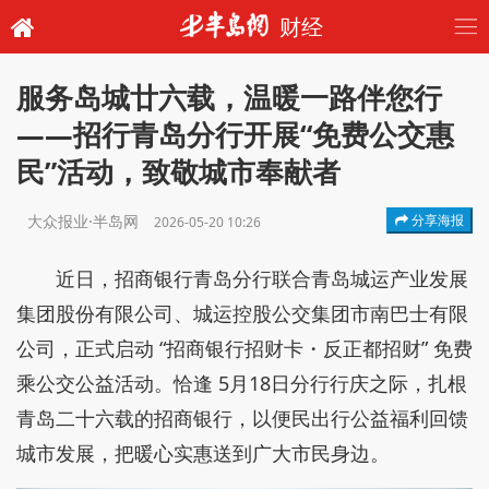
财经
服务岛城廿六载，温暖一路伴您行
——招行青岛分行开展“免费公交惠
民”活动，致敬城市奉献者
大众报业·半岛网
分享海报
2026-05-20 10:26
近日，招商银行青岛分行联合青岛城运产业发展
集团股份有限公司、城运控股公交集团市南巴士有限
公司，正式启动 “招商银行招财卡・反正都招财” 免费
乘公交公益活动。恰逢 5月18日分行行庆之际，扎根
青岛二十六载的招商银行，以便民出行公益福利回馈
城市发展，把暖心实惠送到广大市民身边。