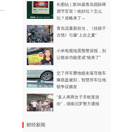
长图站 | 第36届青岛国际啤
酒节官宣！啥好玩？怎么
玩？攻略来了→
青岛流量新担当，《丝路千
古情》引爆“上合之夏”
小米电视地震预警误报，别
让救命功能变成“狼来了”
交了停车费地锁未落导致车
辆底盘被刮，智慧停车位地
锁争议频发
“多人将两女子关铁笼游
街”，湖南汨罗警方通报
财经新闻