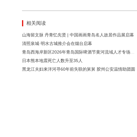
相关阅读
山海留文脉 丹青忆先贤 | 中国画画青岛名人故居作品展启幕
清照泉城·明水古城推介会在烟台启幕
青岛西海岸新区2026年青岛国际啤酒节黄河流域人才专场招聘会暨“青雁归巢”招聘市集启幕
日本熊本地震死亡人数升至35人
黑龙江夫妇来洋河寻60年前失联的舅舅 胶州公安温情助团圆