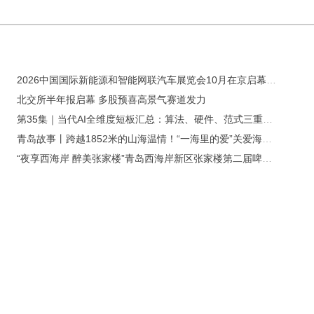
2026中国国际新能源和智能网联汽车展览会10月在京启幕，9大展区重构打造产业新生态
北交所半年报启幕 多股预喜高景气赛道发力
第35集｜当代AI全维度短板汇总：算法、硬件、范式三重枷锁
青岛故事丨跨越1852米的山海温情！“一海里的爱”关爱海军娃公益项目启动：你守护大海，我们守护你的孩子
“夜享西海岸 醉美张家楼”青岛西海岸新区张家楼第二届啤酒文化大集启幕