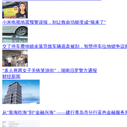
小米电视地震预警误报，别让救命功能变成“狼来了”
交了停车费地锁未落导致车辆底盘被刮，智慧停车位地锁争议
“多人将两女子关铁笼游街”，湖南汨罗警方通报
财经新闻
从“靠海吃海”到“金融兴海” ——建行青岛市分行蓝色金融服