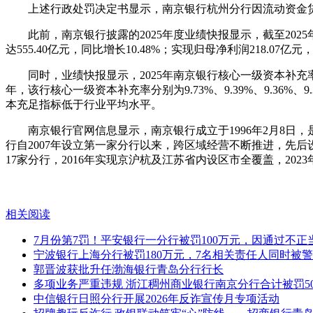
上述行政处罚决定书显示，南京银行杭州分行因流动资金贷
此前，南京银行披露的2025年度业绩快报显示，截至2025
达555.40亿元，同比增长10.48%；实现归母净利润218.07亿元
同时，业绩快报显示，2025年南京银行核心一级资本补充率为
年，该行核心一级资本补充率分别为9.73%、9.39%、9.36
本充足指标低于行业平均水平。
南京银行官网信息显示，南京银行成立于1996年2月8
行自2007年设立第一家分行以来，跨区域经营不断推进，先
17家分行，2016年实现京沪杭及江苏省内设区市全覆盖，20
相关阅读
7月份第7罚！平安银行一分行被罚100万元，因通过不
宁波银行上海分行被罚180万元，7名相关责任人同时被
郭晋波获批升任渤海银行青岛分行行长
多项业务严重违规 浙江稠州商业银行南京分行合计被罚50
中信银行日照分行开展2026年反诈宣传月专项活动