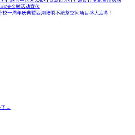
青岛分行联合中国人民银行青岛市分行开展反诈专题宣传活动
范非法金融活动宣传
州分校一周年庆典暨西湖陆羽不绝茶空间项目盛大启幕！
来了→