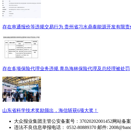
存在串通报价等违规交易行为 贵州省习水鼎泰能源开发有限责
存在多项保险代理业务违规 青岛海林保险代理及总经理被处罚
山东省科学技术奖励颁出，海信斩获6项大奖！
大众报业集团主管
公安备案号：37020202001452
网站备案
违法不良信息举报电话： 0532-80889370
邮件: 2008@band