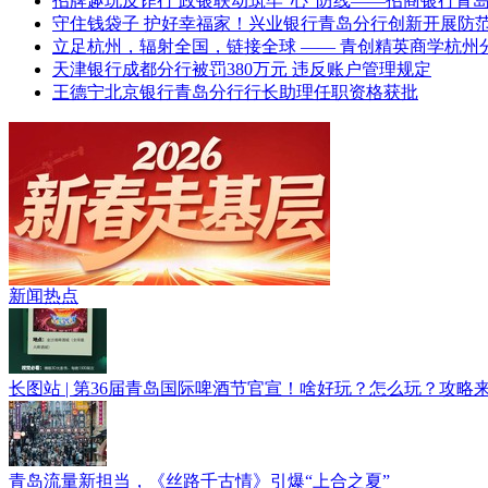
招牌趣玩反诈行 政银联动筑牢“心”防线——招商银行
守住钱袋子 护好幸福家！兴业银行青岛分行创新开展防
立足杭州，辐射全国，链接全球 —— 青创精英商学杭
天津银行成都分行被罚380万元 违反账户管理规定
王德宁北京银行青岛分行行长助理任职资格获批
2026新春走基层
新闻热点
长图站 | 第36届青岛国际啤酒节官宣！啥好玩？怎么玩？攻略
青岛流量新担当，《丝路千古情》引爆“上合之夏”